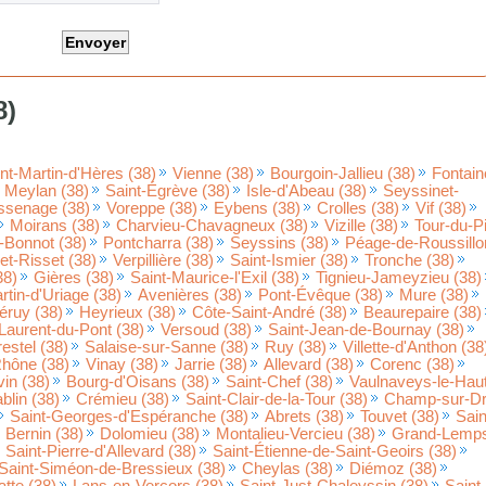
8)
nt-Martin-d'Hères (38)
Vienne (38)
Bourgoin-Jallieu (38)
Fontain
Meylan (38)
Saint-Égrève (38)
Isle-d'Abeau (38)
Seyssinet-
ssenage (38)
Voreppe (38)
Eybens (38)
Crolles (38)
Vif (38)
Moirans (38)
Charvieu-Chavagneux (38)
Vizille (38)
Tour-du-P
d-Bonnot (38)
Pontcharra (38)
Seyssins (38)
Péage-de-Roussillo
et-Risset (38)
Verpillière (38)
Saint-Ismier (38)
Tronche (38)
38)
Gières (38)
Saint-Maurice-l'Exil (38)
Tignieu-Jameyzieu (38)
rtin-d'Uriage (38)
Avenières (38)
Pont-Évêque (38)
Mure (38)
éruy (38)
Heyrieux (38)
Côte-Saint-André (38)
Beaurepaire (38)
Laurent-du-Pont (38)
Versoud (38)
Saint-Jean-de-Bournay (38)
estel (38)
Salaise-sur-Sanne (38)
Ruy (38)
Villette-d'Anthon (38
Rhône (38)
Vinay (38)
Jarrie (38)
Allevard (38)
Corenc (38)
vin (38)
Bourg-d'Oisans (38)
Saint-Chef (38)
Vaulnaveys-le-Hau
blin (38)
Crémieu (38)
Saint-Clair-de-la-Tour (38)
Champ-sur-D
Saint-Georges-d'Espéranche (38)
Abrets (38)
Touvet (38)
Sain
Bernin (38)
Dolomieu (38)
Montalieu-Vercieu (38)
Grand-Lemp
Saint-Pierre-d'Allevard (38)
Saint-Étienne-de-Saint-Geoirs (38)
Saint-Siméon-de-Bressieux (38)
Cheylas (38)
Diémoz (38)
tte (38)
Lans-en-Vercors (38)
Saint-Just-Chaleyssin (38)
Saint-