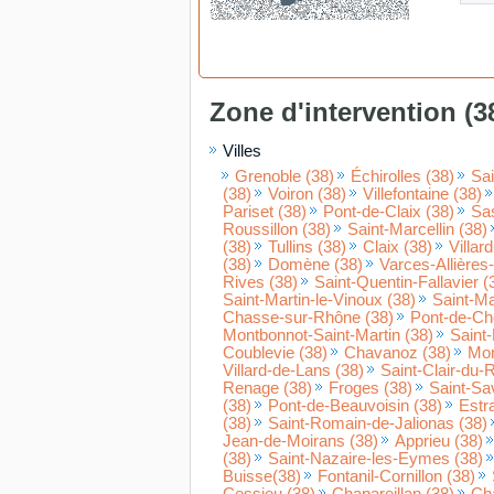
Zone d'intervention (3
Villes
Grenoble (38)
Échirolles (38)
Sai
(38)
Voiron (38)
Villefontaine (38)
Pariset (38)
Pont-de-Claix (38)
Sa
Roussillon (38)
Saint-Marcellin (38)
(38)
Tullins (38)
Claix (38)
Villar
(38)
Domène (38)
Varces-Allières-
Rives (38)
Saint-Quentin-Fallavier (
Saint-Martin-le-Vinoux (38)
Saint-Ma
Chasse-sur-Rhône (38)
Pont-de-Ch
Montbonnot-Saint-Martin (38)
Saint-
Coublevie (38)
Chavanoz (38)
Mor
Villard-de-Lans (38)
Saint-Clair-du-
Renage (38)
Froges (38)
Saint-Sa
(38)
Pont-de-Beauvoisin (38)
Estra
(38)
Saint-Romain-de-Jalionas (38)
Jean-de-Moirans (38)
Apprieu (38)
(38)
Saint-Nazaire-les-Eymes (38)
Buisse(38)
Fontanil-Cornillon (38)
Cessieu (38)
Chapareillan (38)
Cha