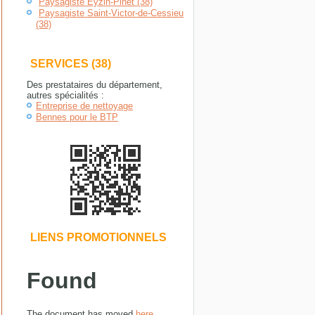
Paysagiste Eyzin-Pinet (38)
Paysagiste Saint-Victor-de-Cessieu
(38)
SERVICES (38)
Des prestataires du département,
autres spécialités :
Entreprise de nettoyage
Bennes pour le BTP
LIENS PROMOTIONNELS
Found
The document has moved
here
.