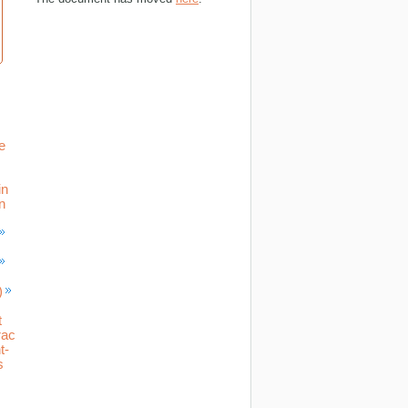
e
in
n
)
t
rac
t-
s