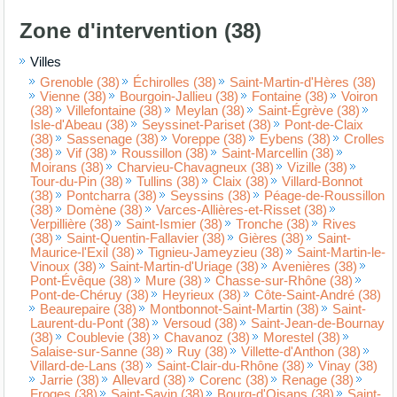
Zone d'intervention (38)
Villes
Grenoble (38)
Échirolles (38)
Saint-Martin-d'Hères (38)
Vienne (38)
Bourgoin-Jallieu (38)
Fontaine (38)
Voiron
(38)
Villefontaine (38)
Meylan (38)
Saint-Égrève (38)
Isle-d'Abeau (38)
Seyssinet-Pariset (38)
Pont-de-Claix
(38)
Sassenage (38)
Voreppe (38)
Eybens (38)
Crolles
(38)
Vif (38)
Roussillon (38)
Saint-Marcellin (38)
Moirans (38)
Charvieu-Chavagneux (38)
Vizille (38)
Tour-du-Pin (38)
Tullins (38)
Claix (38)
Villard-Bonnot
(38)
Pontcharra (38)
Seyssins (38)
Péage-de-Roussillon
(38)
Domène (38)
Varces-Allières-et-Risset (38)
Verpillière (38)
Saint-Ismier (38)
Tronche (38)
Rives
(38)
Saint-Quentin-Fallavier (38)
Gières (38)
Saint-
Maurice-l'Exil (38)
Tignieu-Jameyzieu (38)
Saint-Martin-le-
Vinoux (38)
Saint-Martin-d'Uriage (38)
Avenières (38)
Pont-Évêque (38)
Mure (38)
Chasse-sur-Rhône (38)
Pont-de-Chéruy (38)
Heyrieux (38)
Côte-Saint-André (38)
Beaurepaire (38)
Montbonnot-Saint-Martin (38)
Saint-
Laurent-du-Pont (38)
Versoud (38)
Saint-Jean-de-Bournay
(38)
Coublevie (38)
Chavanoz (38)
Morestel (38)
Salaise-sur-Sanne (38)
Ruy (38)
Villette-d'Anthon (38)
Villard-de-Lans (38)
Saint-Clair-du-Rhône (38)
Vinay (38)
Jarrie (38)
Allevard (38)
Corenc (38)
Renage (38)
Froges (38)
Saint-Savin (38)
Bourg-d'Oisans (38)
Saint-