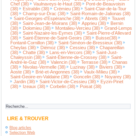
Chef (38)
Vaulnaveys-le-Haut (38)
Pont-de-Beauvoisin
(38)
Estrablin (38)
Crémieu (38)
Saint-Clair-de-la-Tour
(38)
Champ-sur-Drac (38)
Saint-Romain-de-Jalionas (38)
Saint-Georges-d'Espéranche (38)
Abrets (38)
Touvet
(38)
Saint-Jean-de-Moirans (38)
Apprieu (38)
Bernin
(38)
Dolomieu (38)
Montalieu-Vercieu (38)
Grand-Lemps
(38)
Saint-Nazaire-les-Eymes (38)
Saint-Pierre-d'Allevard
(38)
Saint-Étienne-de-Saint-Geoirs (38)
Buisse(38)
Fontanil-Cornillon (38)
Saint-Siméon-de-Bressieux (38)
Cheylas (38)
Diémoz (38)
Cessieu (38)
Chapareillan
(38)
Chatte (38)
Lans-en-Vercors (38)
Saint-Just-
Chaleyssin (38)
Saint-Étienne-de-Crossey (38)
Saint-
André-le-Gaz (38)
Valencin (38)
Terrasse (38)
Chanas
(38)
Nivolas-Vermelle (38)
Luzinay (38)
Biviers (38)
Aoste (38)
Brié-et-Angonnes (38)
Vaulx-Milieu (38)
Saint-Geoire-en-Valdaine (38)
Goncelin (38)
Noyarey (38)
Jardin (38)
Saint-Victor-de-Cessieu (38)
Eyzin-Pinet
(38)
Izeaux (38)
Corbelin (38)
Poisat (38)
LIRE & TROUVER
Blog articles
Selection Web