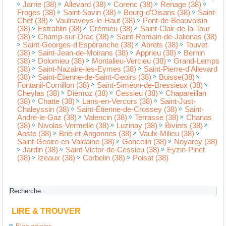
Jarrie (38)
Allevard (38)
Corenc (38)
Renage (38)
Froges (38)
Saint-Savin (38)
Bourg-d'Oisans (38)
Saint-
Chef (38)
Vaulnaveys-le-Haut (38)
Pont-de-Beauvoisin
(38)
Estrablin (38)
Crémieu (38)
Saint-Clair-de-la-Tour
(38)
Champ-sur-Drac (38)
Saint-Romain-de-Jalionas (38)
Saint-Georges-d'Espéranche (38)
Abrets (38)
Touvet
(38)
Saint-Jean-de-Moirans (38)
Apprieu (38)
Bernin
(38)
Dolomieu (38)
Montalieu-Vercieu (38)
Grand-Lemps
(38)
Saint-Nazaire-les-Eymes (38)
Saint-Pierre-d'Allevard
(38)
Saint-Étienne-de-Saint-Geoirs (38)
Buisse(38)
Fontanil-Cornillon (38)
Saint-Siméon-de-Bressieux (38)
Cheylas (38)
Diémoz (38)
Cessieu (38)
Chapareillan
(38)
Chatte (38)
Lans-en-Vercors (38)
Saint-Just-
Chaleyssin (38)
Saint-Étienne-de-Crossey (38)
Saint-
André-le-Gaz (38)
Valencin (38)
Terrasse (38)
Chanas
(38)
Nivolas-Vermelle (38)
Luzinay (38)
Biviers (38)
Aoste (38)
Brié-et-Angonnes (38)
Vaulx-Milieu (38)
Saint-Geoire-en-Valdaine (38)
Goncelin (38)
Noyarey (38)
Jardin (38)
Saint-Victor-de-Cessieu (38)
Eyzin-Pinet
(38)
Izeaux (38)
Corbelin (38)
Poisat (38)
LIRE & TROUVER