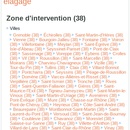
élagage
Zone d'intervention (38)
Villes
Grenoble (38)
Échirolles (38)
Saint-Martin-d'Hères (38)
Vienne (38)
Bourgoin-Jallieu (38)
Fontaine (38)
Voiron
(38)
Villefontaine (38)
Meylan (38)
Saint-Égrève (38)
Isle-d'Abeau (38)
Seyssinet-Pariset (38)
Pont-de-Claix
(38)
Sassenage (38)
Voreppe (38)
Eybens (38)
Crolles
(38)
Vif (38)
Roussillon (38)
Saint-Marcellin (38)
Moirans (38)
Charvieu-Chavagneux (38)
Vizille (38)
Tour-du-Pin (38)
Tullins (38)
Claix (38)
Villard-Bonnot
(38)
Pontcharra (38)
Seyssins (38)
Péage-de-Roussillon
(38)
Domène (38)
Varces-Allières-et-Risset (38)
Verpillière (38)
Saint-Ismier (38)
Tronche (38)
Rives
(38)
Saint-Quentin-Fallavier (38)
Gières (38)
Saint-
Maurice-l'Exil (38)
Tignieu-Jameyzieu (38)
Saint-Martin-le-
Vinoux (38)
Saint-Martin-d'Uriage (38)
Avenières (38)
Pont-Évêque (38)
Mure (38)
Chasse-sur-Rhône (38)
Pont-de-Chéruy (38)
Heyrieux (38)
Côte-Saint-André (38)
Beaurepaire (38)
Montbonnot-Saint-Martin (38)
Saint-
Laurent-du-Pont (38)
Versoud (38)
Saint-Jean-de-Bournay
(38)
Coublevie (38)
Chavanoz (38)
Morestel (38)
Salaise-sur-Sanne (38)
Ruy (38)
Villette-d'Anthon (38)
Villard-de-Lans (38)
Saint-Clair-du-Rhône (38)
Vinay (38)