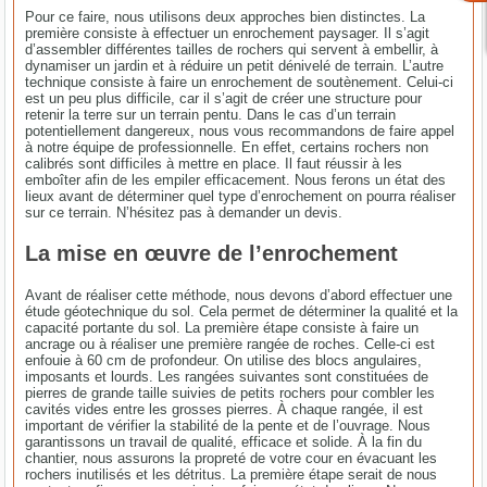
Pour ce faire, nous utilisons deux approches bien distinctes. La
première consiste à effectuer un enrochement paysager. Il s’agit
d’assembler différentes tailles de rochers qui servent à embellir, à
dynamiser un jardin et à réduire un petit dénivelé de terrain. L’autre
technique consiste à faire un enrochement de soutènement. Celui-ci
est un peu plus difficile, car il s’agit de créer une structure pour
retenir la terre sur un terrain pentu. Dans le cas d’un terrain
potentiellement dangereux, nous vous recommandons de faire appel
à notre équipe de professionnelle. En effet, certains rochers non
calibrés sont difficiles à mettre en place. Il faut réussir à les
emboîter afin de les empiler efficacement. Nous ferons un état des
lieux avant de déterminer quel type d’enrochement on pourra réaliser
sur ce terrain. N’hésitez pas à demander un devis.
La mise en œuvre de l’enrochement
Avant de réaliser cette méthode, nous devons d’abord effectuer une
étude géotechnique du sol. Cela permet de déterminer la qualité et la
capacité portante du sol. La première étape consiste à faire un
ancrage ou à réaliser une première rangée de roches. Celle-ci est
enfouie à 60 cm de profondeur. On utilise des blocs angulaires,
imposants et lourds. Les rangées suivantes sont constituées de
pierres de grande taille suivies de petits rochers pour combler les
cavités vides entre les grosses pierres. À chaque rangée, il est
important de vérifier la stabilité de la pente et de l’ouvrage. Nous
garantissons un travail de qualité, efficace et solide. À la fin du
chantier, nous assurons la propreté de votre cour en évacuant les
rochers inutilisés et les détritus. La première étape serait de nous