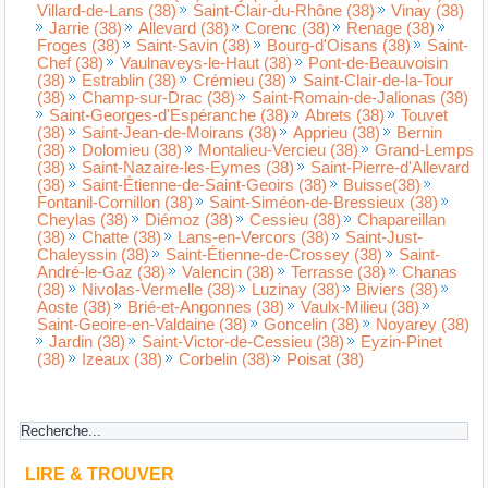
Villard-de-Lans (38)
Saint-Clair-du-Rhône (38)
Vinay (38)
Jarrie (38)
Allevard (38)
Corenc (38)
Renage (38)
Froges (38)
Saint-Savin (38)
Bourg-d'Oisans (38)
Saint-
Chef (38)
Vaulnaveys-le-Haut (38)
Pont-de-Beauvoisin
(38)
Estrablin (38)
Crémieu (38)
Saint-Clair-de-la-Tour
(38)
Champ-sur-Drac (38)
Saint-Romain-de-Jalionas (38)
Saint-Georges-d'Espéranche (38)
Abrets (38)
Touvet
(38)
Saint-Jean-de-Moirans (38)
Apprieu (38)
Bernin
(38)
Dolomieu (38)
Montalieu-Vercieu (38)
Grand-Lemps
(38)
Saint-Nazaire-les-Eymes (38)
Saint-Pierre-d'Allevard
(38)
Saint-Étienne-de-Saint-Geoirs (38)
Buisse(38)
Fontanil-Cornillon (38)
Saint-Siméon-de-Bressieux (38)
Cheylas (38)
Diémoz (38)
Cessieu (38)
Chapareillan
(38)
Chatte (38)
Lans-en-Vercors (38)
Saint-Just-
Chaleyssin (38)
Saint-Étienne-de-Crossey (38)
Saint-
André-le-Gaz (38)
Valencin (38)
Terrasse (38)
Chanas
(38)
Nivolas-Vermelle (38)
Luzinay (38)
Biviers (38)
Aoste (38)
Brié-et-Angonnes (38)
Vaulx-Milieu (38)
Saint-Geoire-en-Valdaine (38)
Goncelin (38)
Noyarey (38)
Jardin (38)
Saint-Victor-de-Cessieu (38)
Eyzin-Pinet
(38)
Izeaux (38)
Corbelin (38)
Poisat (38)
LIRE & TROUVER