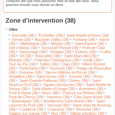
contacter afin que nous puissions faire un état des lieux. Nous
pourrons ensuite vous donner un devis.
Zone d'intervention (38)
Villes
Grenoble (38)
Échirolles (38)
Saint-Martin-d'Hères (38)
Vienne (38)
Bourgoin-Jallieu (38)
Fontaine (38)
Voiron
(38)
Villefontaine (38)
Meylan (38)
Saint-Égrève (38)
Isle-d'Abeau (38)
Seyssinet-Pariset (38)
Pont-de-Claix
(38)
Sassenage (38)
Voreppe (38)
Eybens (38)
Crolles
(38)
Vif (38)
Roussillon (38)
Saint-Marcellin (38)
Moirans (38)
Charvieu-Chavagneux (38)
Vizille (38)
Tour-du-Pin (38)
Tullins (38)
Claix (38)
Villard-Bonnot
(38)
Pontcharra (38)
Seyssins (38)
Péage-de-Roussillon
(38)
Domène (38)
Varces-Allières-et-Risset (38)
Verpillière (38)
Saint-Ismier (38)
Tronche (38)
Rives
(38)
Saint-Quentin-Fallavier (38)
Gières (38)
Saint-
Maurice-l'Exil (38)
Tignieu-Jameyzieu (38)
Saint-Martin-le-
Vinoux (38)
Saint-Martin-d'Uriage (38)
Avenières (38)
Pont-Évêque (38)
Mure (38)
Chasse-sur-Rhône (38)
Pont-de-Chéruy (38)
Heyrieux (38)
Côte-Saint-André (38)
Beaurepaire (38)
Montbonnot-Saint-Martin (38)
Saint-
Laurent-du-Pont (38)
Versoud (38)
Saint-Jean-de-Bournay
(38)
Coublevie (38)
Chavanoz (38)
Morestel (38)
Salaise-sur-Sanne (38)
Ruy (38)
Villette-d'Anthon (38)