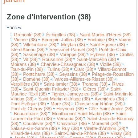
Zone d'intervention (38)
Villes
Grenoble (38)
Échirolles (38)
Saint-Martin-d'Hères (38)
Vienne (38)
Bourgoin-Jallieu (38)
Fontaine (38)
Voiron
(38)
Villefontaine (38)
Meylan (38)
Saint-Égrève (38)
Isle-d'Abeau (38)
Seyssinet-Pariset (38)
Pont-de-Claix
(38)
Sassenage (38)
Voreppe (38)
Eybens (38)
Crolles
(38)
Vif (38)
Roussillon (38)
Saint-Marcellin (38)
Moirans (38)
Charvieu-Chavagneux (38)
Vizille (38)
Tour-du-Pin (38)
Tullins (38)
Claix (38)
Villard-Bonnot
(38)
Pontcharra (38)
Seyssins (38)
Péage-de-Roussillon
(38)
Domène (38)
Varces-Allières-et-Risset (38)
Verpillière (38)
Saint-Ismier (38)
Tronche (38)
Rives
(38)
Saint-Quentin-Fallavier (38)
Gières (38)
Saint-
Maurice-l'Exil (38)
Tignieu-Jameyzieu (38)
Saint-Martin-le-
Vinoux (38)
Saint-Martin-d'Uriage (38)
Avenières (38)
Pont-Évêque (38)
Mure (38)
Chasse-sur-Rhône (38)
Pont-de-Chéruy (38)
Heyrieux (38)
Côte-Saint-André (38)
Beaurepaire (38)
Montbonnot-Saint-Martin (38)
Saint-
Laurent-du-Pont (38)
Versoud (38)
Saint-Jean-de-Bournay
(38)
Coublevie (38)
Chavanoz (38)
Morestel (38)
Salaise-sur-Sanne (38)
Ruy (38)
Villette-d'Anthon (38)
Villard-de-Lans (38)
Saint-Clair-du-Rhône (38)
Vinay (38)