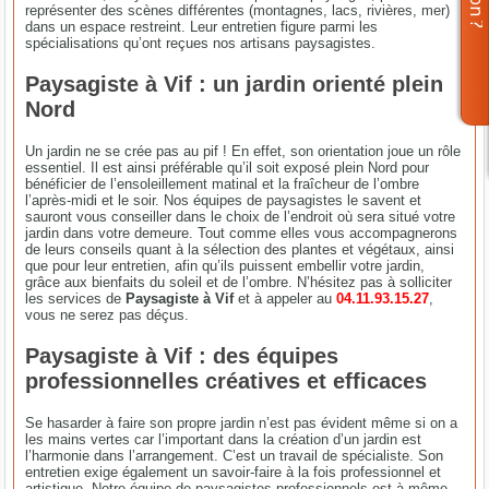
représenter des scènes différentes (montagnes, lacs, rivières, mer)
dans un espace restreint. Leur entretien figure parmi les
spécialisations qu’ont reçues nos artisans paysagistes.
Paysagiste à Vif : un jardin orienté plein
Nord
Un jardin ne se crée pas au pif ! En effet, son orientation joue un rôle
essentiel. Il est ainsi préférable qu’il soit exposé plein Nord pour
bénéficier de l’ensoleillement matinal et la fraîcheur de l’ombre
l’après-midi et le soir. Nos équipes de paysagistes le savent et
sauront vous conseiller dans le choix de l’endroit où sera situé votre
jardin dans votre demeure. Tout comme elles vous accompagnerons
de leurs conseils quant à la sélection des plantes et végétaux, ainsi
que pour leur entretien, afin qu’ils puissent embellir votre jardin,
grâce aux bienfaits du soleil et de l’ombre. N’hésitez pas à solliciter
les services de
Paysagiste à Vif
et à appeler au
04.11.93.15.27
,
vous ne serez pas déçus.
Paysagiste à Vif : des équipes
professionnelles créatives et efficaces
Se hasarder à faire son propre jardin n’est pas évident même si on a
les mains vertes car l’important dans la création d’un jardin est
l’harmonie dans l’arrangement. C’est un travail de spécialiste. Son
entretien exige également un savoir-faire à la fois professionnel et
artistique. Notre équipe de paysagistes professionnels est à même