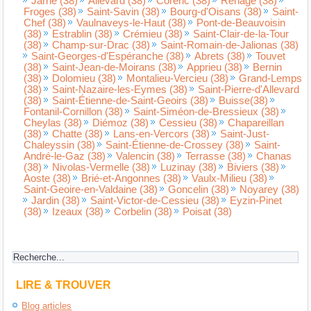
Jarrie (38)
Allevard (38)
Corenc (38)
Renage (38)
Froges (38)
Saint-Savin (38)
Bourg-d'Oisans (38)
Saint-
Chef (38)
Vaulnaveys-le-Haut (38)
Pont-de-Beauvoisin
(38)
Estrablin (38)
Crémieu (38)
Saint-Clair-de-la-Tour
(38)
Champ-sur-Drac (38)
Saint-Romain-de-Jalionas (38)
Saint-Georges-d'Espéranche (38)
Abrets (38)
Touvet
(38)
Saint-Jean-de-Moirans (38)
Apprieu (38)
Bernin
(38)
Dolomieu (38)
Montalieu-Vercieu (38)
Grand-Lemps
(38)
Saint-Nazaire-les-Eymes (38)
Saint-Pierre-d'Allevard
(38)
Saint-Étienne-de-Saint-Geoirs (38)
Buisse(38)
Fontanil-Cornillon (38)
Saint-Siméon-de-Bressieux (38)
Cheylas (38)
Diémoz (38)
Cessieu (38)
Chapareillan
(38)
Chatte (38)
Lans-en-Vercors (38)
Saint-Just-
Chaleyssin (38)
Saint-Étienne-de-Crossey (38)
Saint-
André-le-Gaz (38)
Valencin (38)
Terrasse (38)
Chanas
(38)
Nivolas-Vermelle (38)
Luzinay (38)
Biviers (38)
Aoste (38)
Brié-et-Angonnes (38)
Vaulx-Milieu (38)
Saint-Geoire-en-Valdaine (38)
Goncelin (38)
Noyarey (38)
Jardin (38)
Saint-Victor-de-Cessieu (38)
Eyzin-Pinet
(38)
Izeaux (38)
Corbelin (38)
Poisat (38)
LIRE & TROUVER
Blog articles