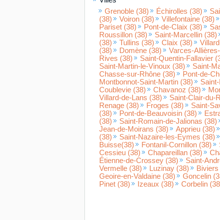
Villes
Grenoble (38)
Échirolles (38)
Sai
(38)
Voiron (38)
Villefontaine (38)
Pariset (38)
Pont-de-Claix (38)
Sa
Roussillon (38)
Saint-Marcellin (38)
(38)
Tullins (38)
Claix (38)
Villar
(38)
Domène (38)
Varces-Allières-
Rives (38)
Saint-Quentin-Fallavier (
Saint-Martin-le-Vinoux (38)
Saint-Ma
Chasse-sur-Rhône (38)
Pont-de-Ch
Montbonnot-Saint-Martin (38)
Saint-
Coublevie (38)
Chavanoz (38)
Mor
Villard-de-Lans (38)
Saint-Clair-du-
Renage (38)
Froges (38)
Saint-Sa
(38)
Pont-de-Beauvoisin (38)
Estra
(38)
Saint-Romain-de-Jalionas (38)
Jean-de-Moirans (38)
Apprieu (38)
(38)
Saint-Nazaire-les-Eymes (38)
Buisse(38)
Fontanil-Cornillon (38)
Cessieu (38)
Chapareillan (38)
Cha
Étienne-de-Crossey (38)
Saint-Andr
Vermelle (38)
Luzinay (38)
Biviers
Geoire-en-Valdaine (38)
Goncelin (3
Pinet (38)
Izeaux (38)
Corbelin (38