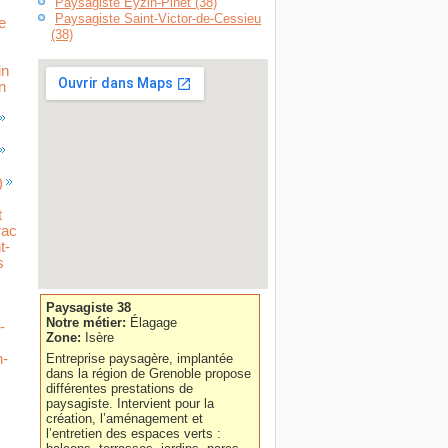
Paysagiste Eyzin-Pinet (38)
Paysagiste Saint-Victor-de-Cessieu
e
(38)
in
n
)
t
rac
t-
s
Paysagiste 38
Notre métier:
Élagage
-
Zone:
Isère
Entreprise paysagère, implantée
n-
dans la région de Grenoble propose
différentes prestations de
paysagiste. Intervient pour la
création, l’aménagement et
l’entretien des espaces verts :