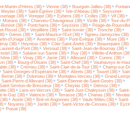
nt-Martin-d'Hères (38)
Vienne (38)
Bourgoin-Jallieu (38)
Fontain
Meylan (38)
Saint-Égrève (38)
Isle-d'Abeau (38)
Seyssinet-
ssenage (38)
Voreppe (38)
Eybens (38)
Crolles (38)
Vif (38)
Moirans (38)
Charvieu-Chavagneux (38)
Vizille (38)
Tour-du-P
d-Bonnot (38)
Pontcharra (38)
Seyssins (38)
Péage-de-Roussillo
et-Risset (38)
Verpillière (38)
Saint-Ismier (38)
Tronche (38)
38)
Gières (38)
Saint-Maurice-l'Exil (38)
Tignieu-Jameyzieu (38)
rtin-d'Uriage (38)
Avenières (38)
Pont-Évêque (38)
Mure (38)
éruy (38)
Heyrieux (38)
Côte-Saint-André (38)
Beaurepaire (38)
Laurent-du-Pont (38)
Versoud (38)
Saint-Jean-de-Bournay (38)
estel (38)
Salaise-sur-Sanne (38)
Ruy (38)
Villette-d'Anthon (38
Rhône (38)
Vinay (38)
Jarrie (38)
Allevard (38)
Corenc (38)
vin (38)
Bourg-d'Oisans (38)
Saint-Chef (38)
Vaulnaveys-le-Hau
blin (38)
Crémieu (38)
Saint-Clair-de-la-Tour (38)
Champ-sur-D
Saint-Georges-d'Espéranche (38)
Abrets (38)
Touvet (38)
Sain
Bernin (38)
Dolomieu (38)
Montalieu-Vercieu (38)
Grand-Lemp
Saint-Pierre-d'Allevard (38)
Saint-Étienne-de-Saint-Geoirs (38)
Saint-Siméon-de-Bressieux (38)
Cheylas (38)
Diémoz (38)
tte (38)
Lans-en-Vercors (38)
Saint-Just-Chaleyssin (38)
Saint-
é-le-Gaz (38)
Valencin (38)
Terrasse (38)
Chanas (38)
Nivolas
 (38)
Aoste (38)
Brié-et-Angonnes (38)
Vaulx-Milieu (38)
Saint-
8)
Noyarey (38)
Jardin (38)
Saint-Victor-de-Cessieu (38)
Eyzi
)
Poisat (38)