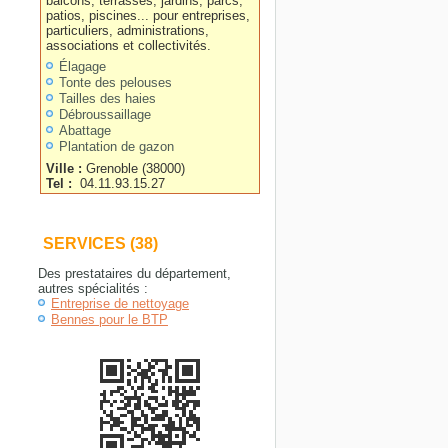
balcons, terrasses, jardins, parcs,
patios, piscines... pour entreprises,
particuliers, administrations,
associations et collectivités.
Élagage
Tonte des pelouses
Tailles des haies
Débroussaillage
Abattage
Plantation de gazon
Ville :
Grenoble
(
38000
)
Tel :
04.11.93.15.27
SERVICES (38)
Des prestataires du département,
autres spécialités :
Entreprise de nettoyage
Bennes pour le BTP