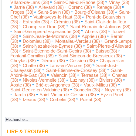
Villard-de-Lans (38)
Saint-Clair-du-Rhône (38)
Vinay (38)
Jarrie (38)
Allevard (38)
Corenc (38)
Renage (38)
Froges (38)
Saint-Savin (38)
Bourg-d'Oisans (38)
Saint-
Chef (38)
Vaulnaveys-le-Haut (38)
Pont-de-Beauvoisin
(38)
Estrablin (38)
Crémieu (38)
Saint-Clair-de-la-Tour
(38)
Champ-sur-Drac (38)
Saint-Romain-de-Jalionas (38)
Saint-Georges-d'Espéranche (38)
Abrets (38)
Touvet
(38)
Saint-Jean-de-Moirans (38)
Apprieu (38)
Bernin
(38)
Dolomieu (38)
Montalieu-Vercieu (38)
Grand-Lemps
(38)
Saint-Nazaire-les-Eymes (38)
Saint-Pierre-d'Allevard
(38)
Saint-Étienne-de-Saint-Geoirs (38)
Buisse(38)
Fontanil-Cornillon (38)
Saint-Siméon-de-Bressieux (38)
Cheylas (38)
Diémoz (38)
Cessieu (38)
Chapareillan
(38)
Chatte (38)
Lans-en-Vercors (38)
Saint-Just-
Chaleyssin (38)
Saint-Étienne-de-Crossey (38)
Saint-
André-le-Gaz (38)
Valencin (38)
Terrasse (38)
Chanas
(38)
Nivolas-Vermelle (38)
Luzinay (38)
Biviers (38)
Aoste (38)
Brié-et-Angonnes (38)
Vaulx-Milieu (38)
Saint-Geoire-en-Valdaine (38)
Goncelin (38)
Noyarey (38)
Jardin (38)
Saint-Victor-de-Cessieu (38)
Eyzin-Pinet
(38)
Izeaux (38)
Corbelin (38)
Poisat (38)
LIRE & TROUVER