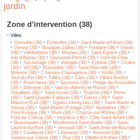
jardin
Zone d'intervention (38)
Villes
Grenoble (38)
Échirolles (38)
Saint-Martin-d'Hères (38)
Vienne (38)
Bourgoin-Jallieu (38)
Fontaine (38)
Voiron
(38)
Villefontaine (38)
Meylan (38)
Saint-Égrève (38)
Isle-d'Abeau (38)
Seyssinet-Pariset (38)
Pont-de-Claix
(38)
Sassenage (38)
Voreppe (38)
Eybens (38)
Crolles
(38)
Vif (38)
Roussillon (38)
Saint-Marcellin (38)
Moirans (38)
Charvieu-Chavagneux (38)
Vizille (38)
Tour-du-Pin (38)
Tullins (38)
Claix (38)
Villard-Bonnot
(38)
Pontcharra (38)
Seyssins (38)
Péage-de-Roussillon
(38)
Domène (38)
Varces-Allières-et-Risset (38)
Verpillière (38)
Saint-Ismier (38)
Tronche (38)
Rives
(38)
Saint-Quentin-Fallavier (38)
Gières (38)
Saint-
Maurice-l'Exil (38)
Tignieu-Jameyzieu (38)
Saint-Martin-le-
Vinoux (38)
Saint-Martin-d'Uriage (38)
Avenières (38)
Pont-Évêque (38)
Mure (38)
Chasse-sur-Rhône (38)
Pont-de-Chéruy (38)
Heyrieux (38)
Côte-Saint-André (38)
Beaurepaire (38)
Montbonnot-Saint-Martin (38)
Saint-
Laurent-du-Pont (38)
Versoud (38)
Saint-Jean-de-Bournay
(38)
Coublevie (38)
Chavanoz (38)
Morestel (38)
Salaise-sur-Sanne (38)
Ruy (38)
Villette-d'Anthon (38)