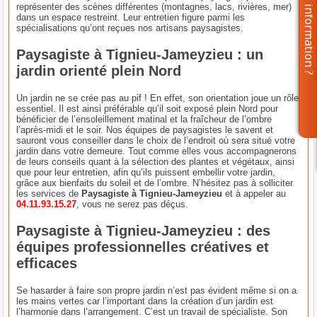
représenter des scènes différentes (montagnes, lacs, rivières, mer)
dans un espace restreint. Leur entretien figure parmi les
spécialisations qu’ont reçues nos artisans paysagistes.
Paysagiste à Tignieu-Jameyzieu : un
jardin orienté plein Nord
Un jardin ne se crée pas au pif ! En effet, son orientation joue un rôle
essentiel. Il est ainsi préférable qu’il soit exposé plein Nord pour
bénéficier de l’ensoleillement matinal et la fraîcheur de l’ombre
l’après-midi et le soir. Nos équipes de paysagistes le savent et
sauront vous conseiller dans le choix de l’endroit où sera situé votre
jardin dans votre demeure. Tout comme elles vous accompagnerons
de leurs conseils quant à la sélection des plantes et végétaux, ainsi
que pour leur entretien, afin qu’ils puissent embellir votre jardin,
grâce aux bienfaits du soleil et de l’ombre. N’hésitez pas à solliciter
les services de
Paysagiste à Tignieu-Jameyzieu
et à appeler au
04.11.93.15.27
, vous ne serez pas déçus.
Paysagiste à Tignieu-Jameyzieu : des
équipes professionnelles créatives et
efficaces
Se hasarder à faire son propre jardin n’est pas évident même si on a
les mains vertes car l’important dans la création d’un jardin est
l’harmonie dans l’arrangement. C’est un travail de spécialiste. Son