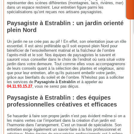
représenter des scènes différentes (montagnes, lacs, rivières, mer)
dans un espace restreint. Leur entretien figure parmi les
spécialisations qu’ont reçues nos artisans paysagistes.
Paysagiste à Estrablin : un jardin orienté
plein Nord
Un jardin ne se crée pas au pif ! En effet, son orientation joue un rôle
essentiel. Il est ainsi préférable qu’il soit exposé plein Nord pour
bénéficier de l’ensoleillement matinal et la fraîcheur de l’ombre
l’après-midi et le soir. Nos équipes de paysagistes le savent et
sauront vous conseiller dans le choix de l’endroit où sera situé votre
jardin dans votre demeure. Tout comme elles vous accompagnerons
de leurs conseils quant à la sélection des plantes et végétaux, ainsi
que pour leur entretien, afin qu’ils puissent embellir votre jardin,
grâce aux bienfaits du soleil et de l’ombre. N’hésitez pas à solliciter
les services de
Paysagiste à Estrablin
et à appeler au
04.11.93.15.27
, vous ne serez pas déçus.
Paysagiste à Estrablin : des équipes
professionnelles créatives et efficaces
Se hasarder à faire son propre jardin n’est pas évident même si on a
les mains vertes car l’important dans la création d’un jardin est
l’harmonie dans l’arrangement. C’est un travail de spécialiste. Son
entretien exige également un savoir-faire à la fois professionnel et
artistique. Notre équipe de paysagistes professionnels est à même