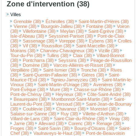
Zone d'intervention (38)
Villes
Grenoble (38)
Échirolles (38)
Saint-Martin-d'Hères (38)
Vienne (38)
Bourgoin-Jallieu (38)
Fontaine (38)
Voiron
(38)
Villefontaine (38)
Meylan (38)
Saint-Égrève (38)
Isle-d'Abeau (38)
Seyssinet-Pariset (38)
Pont-de-Claix
(38)
Sassenage (38)
Voreppe (38)
Eybens (38)
Crolles
(38)
Vif (38)
Roussillon (38)
Saint-Marcellin (38)
Moirans (38)
Charvieu-Chavagneux (38)
Vizille (38)
Tour-du-Pin (38)
Tullins (38)
Claix (38)
Villard-Bonnot
(38)
Pontcharra (38)
Seyssins (38)
Péage-de-Roussillon
(38)
Domène (38)
Varces-Allières-et-Risset (38)
Verpillière (38)
Saint-Ismier (38)
Tronche (38)
Rives
(38)
Saint-Quentin-Fallavier (38)
Gières (38)
Saint-
Maurice-l'Exil (38)
Tignieu-Jameyzieu (38)
Saint-Martin-le-
Vinoux (38)
Saint-Martin-d'Uriage (38)
Avenières (38)
Pont-Évêque (38)
Mure (38)
Chasse-sur-Rhône (38)
Pont-de-Chéruy (38)
Heyrieux (38)
Côte-Saint-André (38)
Beaurepaire (38)
Montbonnot-Saint-Martin (38)
Saint-
Laurent-du-Pont (38)
Versoud (38)
Saint-Jean-de-Bournay
(38)
Coublevie (38)
Chavanoz (38)
Morestel (38)
Salaise-sur-Sanne (38)
Ruy (38)
Villette-d'Anthon (38)
Villard-de-Lans (38)
Saint-Clair-du-Rhône (38)
Vinay (38)
Jarrie (38)
Allevard (38)
Corenc (38)
Renage (38)
Froges (38)
Saint-Savin (38)
Bourg-d'Oisans (38)
Saint-
Chef (38)
Vaulnaveys-le-Haut (38)
Pont-de-Beauvoisin