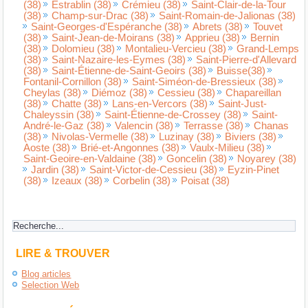
(38)
Estrablin (38)
Crémieu (38)
Saint-Clair-de-la-Tour
(38)
Champ-sur-Drac (38)
Saint-Romain-de-Jalionas (38)
Saint-Georges-d'Espéranche (38)
Abrets (38)
Touvet
(38)
Saint-Jean-de-Moirans (38)
Apprieu (38)
Bernin
(38)
Dolomieu (38)
Montalieu-Vercieu (38)
Grand-Lemps
(38)
Saint-Nazaire-les-Eymes (38)
Saint-Pierre-d'Allevard
(38)
Saint-Étienne-de-Saint-Geoirs (38)
Buisse(38)
Fontanil-Cornillon (38)
Saint-Siméon-de-Bressieux (38)
Cheylas (38)
Diémoz (38)
Cessieu (38)
Chapareillan
(38)
Chatte (38)
Lans-en-Vercors (38)
Saint-Just-
Chaleyssin (38)
Saint-Étienne-de-Crossey (38)
Saint-
André-le-Gaz (38)
Valencin (38)
Terrasse (38)
Chanas
(38)
Nivolas-Vermelle (38)
Luzinay (38)
Biviers (38)
Aoste (38)
Brié-et-Angonnes (38)
Vaulx-Milieu (38)
Saint-Geoire-en-Valdaine (38)
Goncelin (38)
Noyarey (38)
Jardin (38)
Saint-Victor-de-Cessieu (38)
Eyzin-Pinet
(38)
Izeaux (38)
Corbelin (38)
Poisat (38)
LIRE & TROUVER
Blog articles
Selection Web