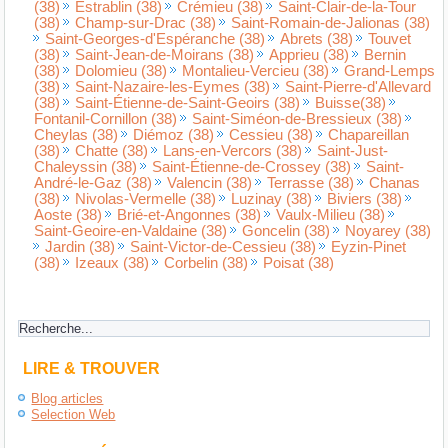
(38)
Estrablin (38)
Crémieu (38)
Saint-Clair-de-la-Tour
(38)
Champ-sur-Drac (38)
Saint-Romain-de-Jalionas (38)
Saint-Georges-d'Espéranche (38)
Abrets (38)
Touvet
(38)
Saint-Jean-de-Moirans (38)
Apprieu (38)
Bernin
(38)
Dolomieu (38)
Montalieu-Vercieu (38)
Grand-Lemps
(38)
Saint-Nazaire-les-Eymes (38)
Saint-Pierre-d'Allevard
(38)
Saint-Étienne-de-Saint-Geoirs (38)
Buisse(38)
Fontanil-Cornillon (38)
Saint-Siméon-de-Bressieux (38)
Cheylas (38)
Diémoz (38)
Cessieu (38)
Chapareillan
(38)
Chatte (38)
Lans-en-Vercors (38)
Saint-Just-
Chaleyssin (38)
Saint-Étienne-de-Crossey (38)
Saint-
André-le-Gaz (38)
Valencin (38)
Terrasse (38)
Chanas
(38)
Nivolas-Vermelle (38)
Luzinay (38)
Biviers (38)
Aoste (38)
Brié-et-Angonnes (38)
Vaulx-Milieu (38)
Saint-Geoire-en-Valdaine (38)
Goncelin (38)
Noyarey (38)
Jardin (38)
Saint-Victor-de-Cessieu (38)
Eyzin-Pinet
(38)
Izeaux (38)
Corbelin (38)
Poisat (38)
LIRE & TROUVER
Blog articles
Selection Web