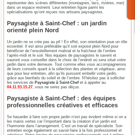
représenter des scènes différentes (montagnes, lacs, rivières, mer)
dans un espace restreint. Leur entretien figure parmi les
spécialisations qu’ont reçues nos artisans paysagistes.
Paysagiste à Saint-Chef : un jardin
orienté plein Nord
Un jardin ne se crée pas au pif ! En effet, son orientation joue un rôle
essentiel. Il est ainsi préférable qu’il soit exposé plein Nord pour
bénéficier de l’ensoleillement matinal et la fraîcheur de l’ombre
l’après-midi et le soir. Nos équipes de paysagistes le savent et
sauront vous conseiller dans le choix de l’endroit où sera situé votre
jardin dans votre demeure. Tout comme elles vous accompagnerons
de leurs conseils quant à la sélection des plantes et végétaux, ainsi
que pour leur entretien, afin qu’ils puissent embellir votre jardin,
grâce aux bienfaits du soleil et de l’ombre. N’hésitez pas à solliciter
les services de
Paysagiste à Saint-Chef
et à appeler au
04.11.93.15.27
, vous ne serez pas déçus.
Paysagiste à Saint-Chef : des équipes
professionnelles créatives et efficaces
Se hasarder à faire son propre jardin n’est pas évident même si on a
les mains vertes car l’important dans la création d’un jardin est
l’harmonie dans l’arrangement. C’est un travail de spécialiste. Son
entretien exige également un savoir-faire à la fois professionnel et
artistique. Notre équipe de paysagistes professionnels est à même