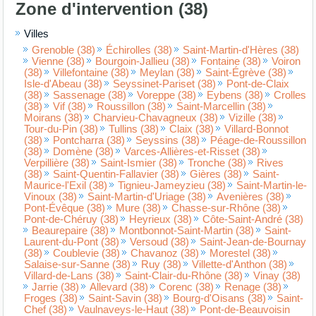
Zone d'intervention (38)
Villes
Grenoble (38)
Échirolles (38)
Saint-Martin-d'Hères (38)
Vienne (38)
Bourgoin-Jallieu (38)
Fontaine (38)
Voiron
(38)
Villefontaine (38)
Meylan (38)
Saint-Égrève (38)
Isle-d'Abeau (38)
Seyssinet-Pariset (38)
Pont-de-Claix
(38)
Sassenage (38)
Voreppe (38)
Eybens (38)
Crolles
(38)
Vif (38)
Roussillon (38)
Saint-Marcellin (38)
Moirans (38)
Charvieu-Chavagneux (38)
Vizille (38)
Tour-du-Pin (38)
Tullins (38)
Claix (38)
Villard-Bonnot
(38)
Pontcharra (38)
Seyssins (38)
Péage-de-Roussillon
(38)
Domène (38)
Varces-Allières-et-Risset (38)
Verpillière (38)
Saint-Ismier (38)
Tronche (38)
Rives
(38)
Saint-Quentin-Fallavier (38)
Gières (38)
Saint-
Maurice-l'Exil (38)
Tignieu-Jameyzieu (38)
Saint-Martin-le-
Vinoux (38)
Saint-Martin-d'Uriage (38)
Avenières (38)
Pont-Évêque (38)
Mure (38)
Chasse-sur-Rhône (38)
Pont-de-Chéruy (38)
Heyrieux (38)
Côte-Saint-André (38)
Beaurepaire (38)
Montbonnot-Saint-Martin (38)
Saint-
Laurent-du-Pont (38)
Versoud (38)
Saint-Jean-de-Bournay
(38)
Coublevie (38)
Chavanoz (38)
Morestel (38)
Salaise-sur-Sanne (38)
Ruy (38)
Villette-d'Anthon (38)
Villard-de-Lans (38)
Saint-Clair-du-Rhône (38)
Vinay (38)
Jarrie (38)
Allevard (38)
Corenc (38)
Renage (38)
Froges (38)
Saint-Savin (38)
Bourg-d'Oisans (38)
Saint-
Chef (38)
Vaulnaveys-le-Haut (38)
Pont-de-Beauvoisin