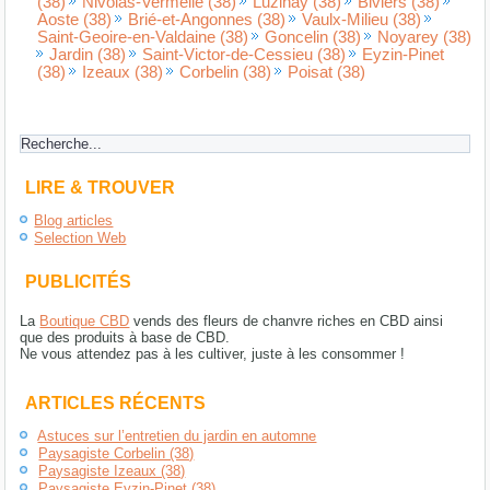
(38)
Nivolas-Vermelle (38)
Luzinay (38)
Biviers (38)
Aoste (38)
Brié-et-Angonnes (38)
Vaulx-Milieu (38)
Saint-Geoire-en-Valdaine (38)
Goncelin (38)
Noyarey (38)
Jardin (38)
Saint-Victor-de-Cessieu (38)
Eyzin-Pinet
(38)
Izeaux (38)
Corbelin (38)
Poisat (38)
LIRE & TROUVER
Blog articles
Selection Web
PUBLICITÉS
La
Boutique CBD
vends des fleurs de chanvre riches en CBD ainsi
que des produits à base de CBD.
Ne vous attendez pas à les cultiver, juste à les consommer !
ARTICLES RÉCENTS
Astuces sur l’entretien du jardin en automne
Paysagiste Corbelin (38)
Paysagiste Izeaux (38)
Paysagiste Eyzin-Pinet (38)