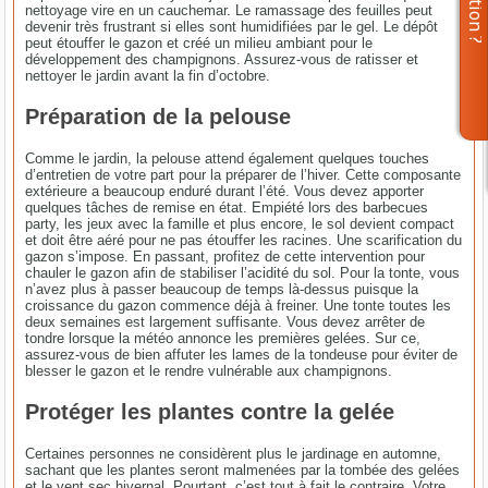
nettoyage vire en un cauchemar. Le ramassage des feuilles peut
devenir très frustrant si elles sont humidifiées par le gel. Le dépôt
peut étouffer le gazon et créé un milieu ambiant pour le
développement des champignons. Assurez-vous de ratisser et
nettoyer le jardin avant la fin d’octobre.
Préparation de la pelouse
Comme le jardin, la pelouse attend également quelques touches
d’entretien de votre part pour la préparer de l’hiver. Cette composante
extérieure a beaucoup enduré durant l’été. Vous devez apporter
quelques tâches de remise en état. Empiété lors des barbecues
party, les jeux avec la famille et plus encore, le sol devient compact
et doit être aéré pour ne pas étouffer les racines. Une scarification du
gazon s’impose. En passant, profitez de cette intervention pour
chauler le gazon afin de stabiliser l’acidité du sol. Pour la tonte, vous
n’avez plus à passer beaucoup de temps là-dessus puisque la
croissance du gazon commence déjà à freiner. Une tonte toutes les
deux semaines est largement suffisante. Vous devez arrêter de
tondre lorsque la météo annonce les premières gelées. Sur ce,
assurez-vous de bien affuter les lames de la tondeuse pour éviter de
blesser le gazon et le rendre vulnérable aux champignons.
Protéger les plantes contre la gelée
Certaines personnes ne considèrent plus le jardinage en automne,
sachant que les plantes seront malmenées par la tombée des gelées
et le vent sec hivernal. Pourtant, c’est tout à fait le contraire. Votre