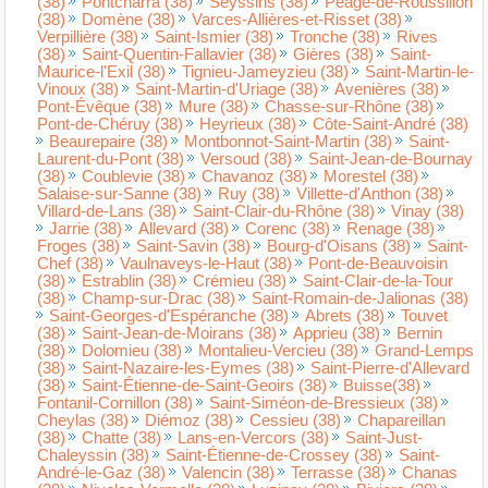
(38)
Pontcharra (38)
Seyssins (38)
Péage-de-Roussillon
(38)
Domène (38)
Varces-Allières-et-Risset (38)
Verpillière (38)
Saint-Ismier (38)
Tronche (38)
Rives
(38)
Saint-Quentin-Fallavier (38)
Gières (38)
Saint-
Maurice-l'Exil (38)
Tignieu-Jameyzieu (38)
Saint-Martin-le-
Vinoux (38)
Saint-Martin-d'Uriage (38)
Avenières (38)
Pont-Évêque (38)
Mure (38)
Chasse-sur-Rhône (38)
Pont-de-Chéruy (38)
Heyrieux (38)
Côte-Saint-André (38)
Beaurepaire (38)
Montbonnot-Saint-Martin (38)
Saint-
Laurent-du-Pont (38)
Versoud (38)
Saint-Jean-de-Bournay
(38)
Coublevie (38)
Chavanoz (38)
Morestel (38)
Salaise-sur-Sanne (38)
Ruy (38)
Villette-d'Anthon (38)
Villard-de-Lans (38)
Saint-Clair-du-Rhône (38)
Vinay (38)
Jarrie (38)
Allevard (38)
Corenc (38)
Renage (38)
Froges (38)
Saint-Savin (38)
Bourg-d'Oisans (38)
Saint-
Chef (38)
Vaulnaveys-le-Haut (38)
Pont-de-Beauvoisin
(38)
Estrablin (38)
Crémieu (38)
Saint-Clair-de-la-Tour
(38)
Champ-sur-Drac (38)
Saint-Romain-de-Jalionas (38)
Saint-Georges-d'Espéranche (38)
Abrets (38)
Touvet
(38)
Saint-Jean-de-Moirans (38)
Apprieu (38)
Bernin
(38)
Dolomieu (38)
Montalieu-Vercieu (38)
Grand-Lemps
(38)
Saint-Nazaire-les-Eymes (38)
Saint-Pierre-d'Allevard
(38)
Saint-Étienne-de-Saint-Geoirs (38)
Buisse(38)
Fontanil-Cornillon (38)
Saint-Siméon-de-Bressieux (38)
Cheylas (38)
Diémoz (38)
Cessieu (38)
Chapareillan
(38)
Chatte (38)
Lans-en-Vercors (38)
Saint-Just-
Chaleyssin (38)
Saint-Étienne-de-Crossey (38)
Saint-
André-le-Gaz (38)
Valencin (38)
Terrasse (38)
Chanas