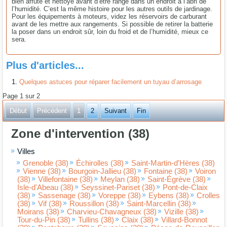
bien affuté et nettoyé avant d’être rangé dans un endroit à l’abri de
l’humidité. C’est la même histoire pour les autres outils de jardinage.
Pour les équipements à moteurs, videz les réservoirs de carburant
avant de les mettre aux rangements. Si possible de retirer la batterie
la poser dans un endroit sûr, loin du froid et de l’humidité, mieux ce
sera.
Plus d'articles...
Quelques astuces pour réparer facilement un tuyau d’arrosage
Page 1 sur 2
Début
Précédent
1
2
Suivant
Fin
Zone d'intervention (38)
Villes
Grenoble (38)
Échirolles (38)
Saint-Martin-d'Hères (38)
Vienne (38)
Bourgoin-Jallieu (38)
Fontaine (38)
Voiron
(38)
Villefontaine (38)
Meylan (38)
Saint-Égrève (38)
Isle-d'Abeau (38)
Seyssinet-Pariset (38)
Pont-de-Claix
(38)
Sassenage (38)
Voreppe (38)
Eybens (38)
Crolles
(38)
Vif (38)
Roussillon (38)
Saint-Marcellin (38)
Moirans (38)
Charvieu-Chavagneux (38)
Vizille (38)
Tour-du-Pin (38)
Tullins (38)
Claix (38)
Villard-Bonnot