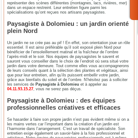
représenter des scènes différentes (montagnes, lacs, rivières, mer)
dans un espace restreint. Leur entretien figure parmi les
spécialisations qu’ont reçues nos artisans paysagistes.
Paysagiste à Dolomieu : un jardin orienté
plein Nord
Un jardin ne se crée pas au pif ! En effet, son orientation joue un rôle
essentiel. Il est ainsi préférable qu’il soit exposé plein Nord pour
bénéficier de l’ensoleillement matinal et la fraîcheur de l’ombre
l’après-midi et le soir. Nos équipes de paysagistes le savent et
sauront vous conseiller dans le choix de l’endroit où sera situé votre
jardin dans votre demeure. Tout comme elles vous accompagnerons
de leurs conseils quant à la sélection des plantes et végétaux, ainsi
que pour leur entretien, afin qu’ils puissent embellir votre jardin,
grâce aux bienfaits du soleil et de l’ombre. N’hésitez pas à solliciter
les services de
Paysagiste à Dolomieu
et à appeler au
04.11.93.15.27
, vous ne serez pas déçus.
Paysagiste à Dolomieu : des équipes
professionnelles créatives et efficaces
Se hasarder à faire son propre jardin n’est pas évident même si on a
les mains vertes car l’important dans la création d’un jardin est
l’harmonie dans l’arrangement. C’est un travail de spécialiste. Son
entretien exige également un savoir-faire à la fois professionnel et
artistique. Notre équipe de paysagistes professionnels est à même