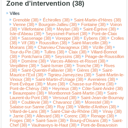
Zone d'intervention (38)
Villes
Grenoble (38)
Échirolles (38)
Saint-Martin-d'Hères (38)
Vienne (38)
Bourgoin-Jallieu (38)
Fontaine (38)
Voiron
(38)
Villefontaine (38)
Meylan (38)
Saint-Égrève (38)
Isle-d'Abeau (38)
Seyssinet-Pariset (38)
Pont-de-Claix
(38)
Sassenage (38)
Voreppe (38)
Eybens (38)
Crolles
(38)
Vif (38)
Roussillon (38)
Saint-Marcellin (38)
Moirans (38)
Charvieu-Chavagneux (38)
Vizille (38)
Tour-du-Pin (38)
Tullins (38)
Claix (38)
Villard-Bonnot
(38)
Pontcharra (38)
Seyssins (38)
Péage-de-Roussillon
(38)
Domène (38)
Varces-Allières-et-Risset (38)
Verpillière (38)
Saint-Ismier (38)
Tronche (38)
Rives
(38)
Saint-Quentin-Fallavier (38)
Gières (38)
Saint-
Maurice-l'Exil (38)
Tignieu-Jameyzieu (38)
Saint-Martin-le-
Vinoux (38)
Saint-Martin-d'Uriage (38)
Avenières (38)
Pont-Évêque (38)
Mure (38)
Chasse-sur-Rhône (38)
Pont-de-Chéruy (38)
Heyrieux (38)
Côte-Saint-André (38)
Beaurepaire (38)
Montbonnot-Saint-Martin (38)
Saint-
Laurent-du-Pont (38)
Versoud (38)
Saint-Jean-de-Bournay
(38)
Coublevie (38)
Chavanoz (38)
Morestel (38)
Salaise-sur-Sanne (38)
Ruy (38)
Villette-d'Anthon (38)
Villard-de-Lans (38)
Saint-Clair-du-Rhône (38)
Vinay (38)
Jarrie (38)
Allevard (38)
Corenc (38)
Renage (38)
Froges (38)
Saint-Savin (38)
Bourg-d'Oisans (38)
Saint-
Chef (38)
Vaulnaveys-le-Haut (38)
Pont-de-Beauvoisin