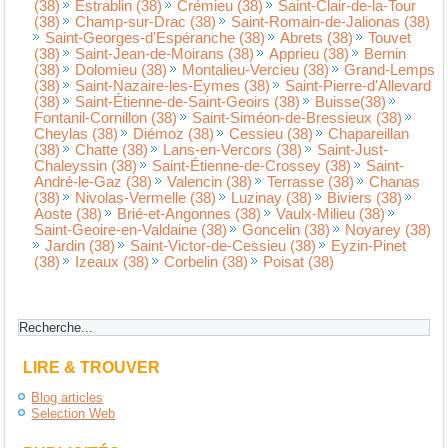
(38)
Estrablin (38)
Crémieu (38)
Saint-Clair-de-la-Tour
(38)
Champ-sur-Drac (38)
Saint-Romain-de-Jalionas (38)
Saint-Georges-d'Espéranche (38)
Abrets (38)
Touvet
(38)
Saint-Jean-de-Moirans (38)
Apprieu (38)
Bernin
(38)
Dolomieu (38)
Montalieu-Vercieu (38)
Grand-Lemps
(38)
Saint-Nazaire-les-Eymes (38)
Saint-Pierre-d'Allevard
(38)
Saint-Étienne-de-Saint-Geoirs (38)
Buisse(38)
Fontanil-Cornillon (38)
Saint-Siméon-de-Bressieux (38)
Cheylas (38)
Diémoz (38)
Cessieu (38)
Chapareillan
(38)
Chatte (38)
Lans-en-Vercors (38)
Saint-Just-
Chaleyssin (38)
Saint-Étienne-de-Crossey (38)
Saint-
André-le-Gaz (38)
Valencin (38)
Terrasse (38)
Chanas
(38)
Nivolas-Vermelle (38)
Luzinay (38)
Biviers (38)
Aoste (38)
Brié-et-Angonnes (38)
Vaulx-Milieu (38)
Saint-Geoire-en-Valdaine (38)
Goncelin (38)
Noyarey (38)
Jardin (38)
Saint-Victor-de-Cessieu (38)
Eyzin-Pinet
(38)
Izeaux (38)
Corbelin (38)
Poisat (38)
LIRE & TROUVER
Blog articles
Selection Web