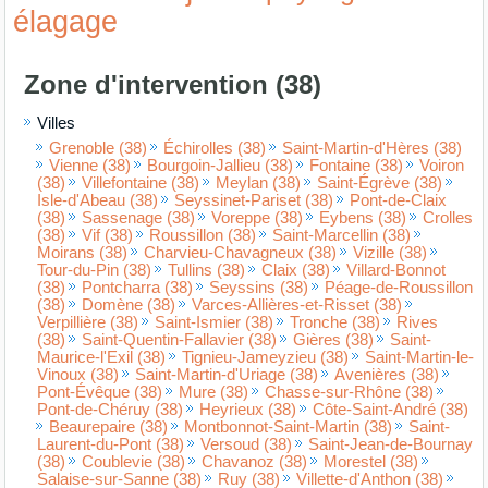
élagage
Zone d'intervention (38)
Villes
Grenoble (38)
Échirolles (38)
Saint-Martin-d'Hères (38)
Vienne (38)
Bourgoin-Jallieu (38)
Fontaine (38)
Voiron
(38)
Villefontaine (38)
Meylan (38)
Saint-Égrève (38)
Isle-d'Abeau (38)
Seyssinet-Pariset (38)
Pont-de-Claix
(38)
Sassenage (38)
Voreppe (38)
Eybens (38)
Crolles
(38)
Vif (38)
Roussillon (38)
Saint-Marcellin (38)
Moirans (38)
Charvieu-Chavagneux (38)
Vizille (38)
Tour-du-Pin (38)
Tullins (38)
Claix (38)
Villard-Bonnot
(38)
Pontcharra (38)
Seyssins (38)
Péage-de-Roussillon
(38)
Domène (38)
Varces-Allières-et-Risset (38)
Verpillière (38)
Saint-Ismier (38)
Tronche (38)
Rives
(38)
Saint-Quentin-Fallavier (38)
Gières (38)
Saint-
Maurice-l'Exil (38)
Tignieu-Jameyzieu (38)
Saint-Martin-le-
Vinoux (38)
Saint-Martin-d'Uriage (38)
Avenières (38)
Pont-Évêque (38)
Mure (38)
Chasse-sur-Rhône (38)
Pont-de-Chéruy (38)
Heyrieux (38)
Côte-Saint-André (38)
Beaurepaire (38)
Montbonnot-Saint-Martin (38)
Saint-
Laurent-du-Pont (38)
Versoud (38)
Saint-Jean-de-Bournay
(38)
Coublevie (38)
Chavanoz (38)
Morestel (38)
Salaise-sur-Sanne (38)
Ruy (38)
Villette-d'Anthon (38)