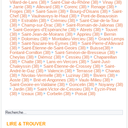
Villard-de-Lans (38)
Saint-Clair-du-Rhône (38)
Vinay (38)
Jarrie (38)
Allevard (38)
Corenc (38)
Renage (38)
Froges (38)
Saint-Savin (38)
Bourg-d'Oisans (38)
Saint-
Chef (38)
Vaulnaveys-le-Haut (38)
Pont-de-Beauvoisin
(38)
Estrablin (38)
Crémieu (38)
Saint-Clair-de-la-Tour
(38)
Champ-sur-Drac (38)
Saint-Romain-de-Jalionas (38)
Saint-Georges-d'Espéranche (38)
Abrets (38)
Touvet
(38)
Saint-Jean-de-Moirans (38)
Apprieu (38)
Bernin
(38)
Dolomieu (38)
Montalieu-Vercieu (38)
Grand-Lemps
(38)
Saint-Nazaire-les-Eymes (38)
Saint-Pierre-d'Allevard
(38)
Saint-Étienne-de-Saint-Geoirs (38)
Buisse(38)
Fontanil-Cornillon (38)
Saint-Siméon-de-Bressieux (38)
Cheylas (38)
Diémoz (38)
Cessieu (38)
Chapareillan
(38)
Chatte (38)
Lans-en-Vercors (38)
Saint-Just-
Chaleyssin (38)
Saint-Étienne-de-Crossey (38)
Saint-
André-le-Gaz (38)
Valencin (38)
Terrasse (38)
Chanas
(38)
Nivolas-Vermelle (38)
Luzinay (38)
Biviers (38)
Aoste (38)
Brié-et-Angonnes (38)
Vaulx-Milieu (38)
Saint-Geoire-en-Valdaine (38)
Goncelin (38)
Noyarey (38)
Jardin (38)
Saint-Victor-de-Cessieu (38)
Eyzin-Pinet
(38)
Izeaux (38)
Corbelin (38)
Poisat (38)
LIRE & TROUVER