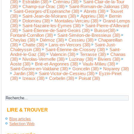
(38)
Estrablin (38)
Crémieu (38)
Saint-Clair-de-la-Tour
(38)
Champ-sur-Drac (38)
Saint-Romain-de-Jalionas (38)
Saint-Georges-d'Espéranche (38)
Abrets (38)
Touvet
(38)
Saint-Jean-de-Moirans (38)
Apprieu (38)
Bernin
(38)
Dolomieu (38)
Montalieu-Vercieu (38)
Grand-Lemps
(38)
Saint-Nazaire-les-Eymes (38)
Saint-Pierre-d'Allevard
(38)
Saint-Étienne-de-Saint-Geoirs (38)
Buisse(38)
Fontanil-Cornillon (38)
Saint-Siméon-de-Bressieux (38)
Cheylas (38)
Diémoz (38)
Cessieu (38)
Chapareillan
(38)
Chatte (38)
Lans-en-Vercors (38)
Saint-Just-
Chaleyssin (38)
Saint-Étienne-de-Crossey (38)
Saint-
André-le-Gaz (38)
Valencin (38)
Terrasse (38)
Chanas
(38)
Nivolas-Vermelle (38)
Luzinay (38)
Biviers (38)
Aoste (38)
Brié-et-Angonnes (38)
Vaulx-Milieu (38)
Saint-Geoire-en-Valdaine (38)
Goncelin (38)
Noyarey (38)
Jardin (38)
Saint-Victor-de-Cessieu (38)
Eyzin-Pinet
(38)
Izeaux (38)
Corbelin (38)
Poisat (38)
LIRE & TROUVER
Blog articles
Selection Web