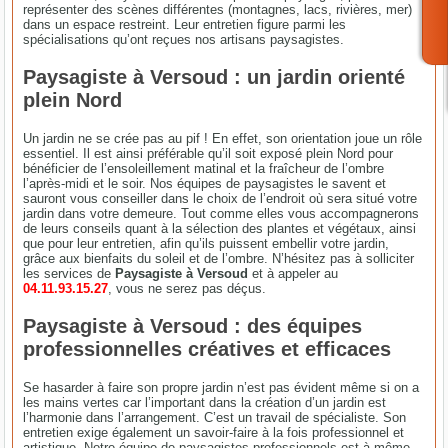
représenter des scènes différentes (montagnes, lacs, rivières, mer)
dans un espace restreint. Leur entretien figure parmi les
spécialisations qu’ont reçues nos artisans paysagistes.
Paysagiste à Versoud : un jardin orienté
plein Nord
Un jardin ne se crée pas au pif ! En effet, son orientation joue un rôle
essentiel. Il est ainsi préférable qu’il soit exposé plein Nord pour
bénéficier de l’ensoleillement matinal et la fraîcheur de l’ombre
l’après-midi et le soir. Nos équipes de paysagistes le savent et
sauront vous conseiller dans le choix de l’endroit où sera situé votre
jardin dans votre demeure. Tout comme elles vous accompagnerons
de leurs conseils quant à la sélection des plantes et végétaux, ainsi
que pour leur entretien, afin qu’ils puissent embellir votre jardin,
grâce aux bienfaits du soleil et de l’ombre. N’hésitez pas à solliciter
les services de
Paysagiste à Versoud
et à appeler au
04.11.93.15.27
, vous ne serez pas déçus.
Paysagiste à Versoud : des équipes
professionnelles créatives et efficaces
Se hasarder à faire son propre jardin n’est pas évident même si on a
les mains vertes car l’important dans la création d’un jardin est
l’harmonie dans l’arrangement. C’est un travail de spécialiste. Son
entretien exige également un savoir-faire à la fois professionnel et
artistique. Notre équipe de paysagistes professionnels est à même