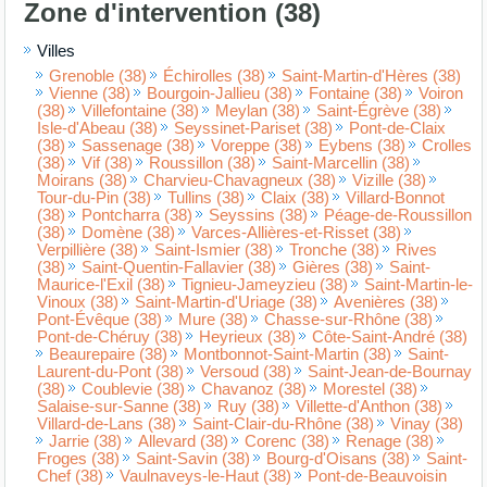
Zone d'intervention (38)
Villes
Grenoble (38)
Échirolles (38)
Saint-Martin-d'Hères (38)
Vienne (38)
Bourgoin-Jallieu (38)
Fontaine (38)
Voiron
(38)
Villefontaine (38)
Meylan (38)
Saint-Égrève (38)
Isle-d'Abeau (38)
Seyssinet-Pariset (38)
Pont-de-Claix
(38)
Sassenage (38)
Voreppe (38)
Eybens (38)
Crolles
(38)
Vif (38)
Roussillon (38)
Saint-Marcellin (38)
Moirans (38)
Charvieu-Chavagneux (38)
Vizille (38)
Tour-du-Pin (38)
Tullins (38)
Claix (38)
Villard-Bonnot
(38)
Pontcharra (38)
Seyssins (38)
Péage-de-Roussillon
(38)
Domène (38)
Varces-Allières-et-Risset (38)
Verpillière (38)
Saint-Ismier (38)
Tronche (38)
Rives
(38)
Saint-Quentin-Fallavier (38)
Gières (38)
Saint-
Maurice-l'Exil (38)
Tignieu-Jameyzieu (38)
Saint-Martin-le-
Vinoux (38)
Saint-Martin-d'Uriage (38)
Avenières (38)
Pont-Évêque (38)
Mure (38)
Chasse-sur-Rhône (38)
Pont-de-Chéruy (38)
Heyrieux (38)
Côte-Saint-André (38)
Beaurepaire (38)
Montbonnot-Saint-Martin (38)
Saint-
Laurent-du-Pont (38)
Versoud (38)
Saint-Jean-de-Bournay
(38)
Coublevie (38)
Chavanoz (38)
Morestel (38)
Salaise-sur-Sanne (38)
Ruy (38)
Villette-d'Anthon (38)
Villard-de-Lans (38)
Saint-Clair-du-Rhône (38)
Vinay (38)
Jarrie (38)
Allevard (38)
Corenc (38)
Renage (38)
Froges (38)
Saint-Savin (38)
Bourg-d'Oisans (38)
Saint-
Chef (38)
Vaulnaveys-le-Haut (38)
Pont-de-Beauvoisin